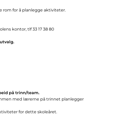
e rom for å planlegge aktiviteter.
kolens kontor, tlf 33 17 38 80
sutvalg.
beid på trinn/team.
ammen med lærerne på trinnet planlegger
ktiviteter for dette skoleåret.