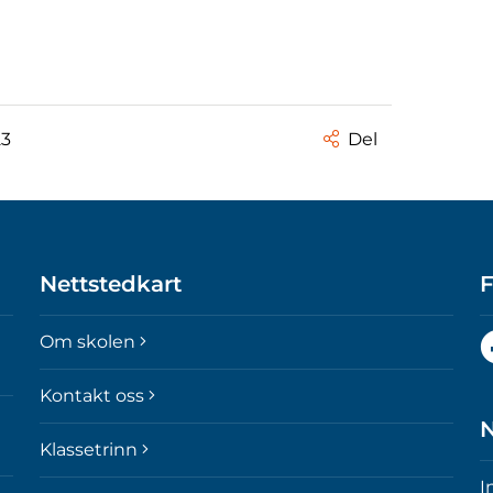
23
Del
Nettstedkart
F
F
Om skolen
o
p
Kontakt oss
F
N
Klassetrinn
I