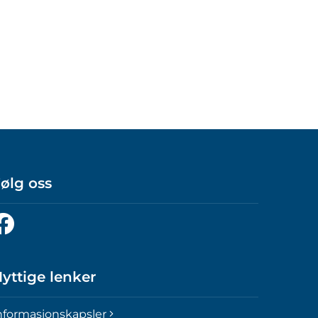
ølg oss
ølg
ss
å
acebook
yttige lenker
nformasjonskapsler